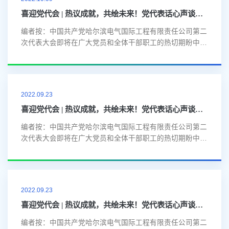
喜迎党代会 | 热议成就，共绘未来！党代表话心声谈发展（七）
编者按：中国共产党哈尔滨电气国际工程有限责任公司第二
次代表大会即将在广大党员和全体干部职工的热切期盼中召
开。这次党代会，是在全公司喜迎党的二十大胜利召开，深
入学习贯彻党中央各项决策部署，攻坚“十四五”规划目
标，...
2022.09.23
喜迎党代会 | 热议成就，共绘未来！党代表话心声谈发展（二）
编者按：中国共产党哈尔滨电气国际工程有限责任公司第二
次代表大会即将在广大党员和全体干部职工的热切期盼中召
开。这次党代会，是在全公司喜迎党的二十大胜利召开，深
入学习贯彻党中央各项决策部署，攻坚“十四五”规划目
标，...
2022.09.23
喜迎党代会 | 热议成就，共绘未来！党代表话心声谈发展
编者按：中国共产党哈尔滨电气国际工程有限责任公司第二