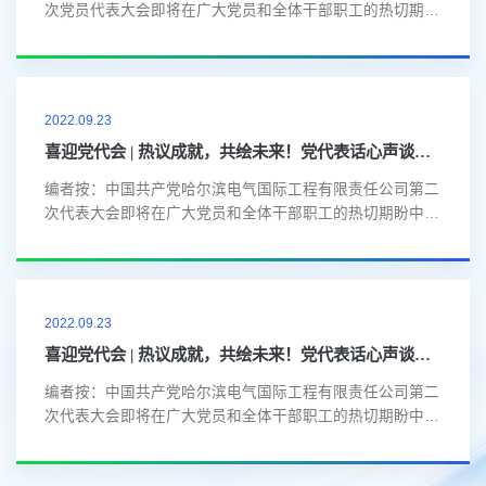
次党员代表大会即将在广大党员和全体干部职工的热切期盼
中召开。这次党代会，是在全公司喜迎党的二十大胜利召
开，深入学习贯彻党中央各项决策部署，攻坚“十四五”...
2022.09.23
喜迎党代会 | 热议成就，共绘未来！党代表话心声谈发展（五）
编者按：中国共产党哈尔滨电气国际工程有限责任公司第二
次代表大会即将在广大党员和全体干部职工的热切期盼中召
开。这次党代会，是在全公司喜迎党的二十大胜利召开，深
入学习贯彻党中央各项决策部署，攻坚“十四五”规划目
标，...
2022.09.23
喜迎党代会 | 热议成就，共绘未来！党代表话心声谈发展（六）
编者按：中国共产党哈尔滨电气国际工程有限责任公司第二
次代表大会即将在广大党员和全体干部职工的热切期盼中召
开。这次党代会，是在全公司喜迎党的二十大胜利召开，深
入学习贯彻党中央各项决策部署，攻坚“十四五”规划目