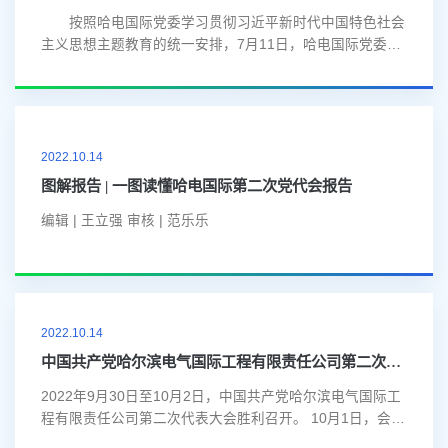
按照哈电国际党委学习贯彻习近平新时代中国特色社会
主义思想主题教育的统一安排，7月11日，哈电国际党委书
记迟鸣围绕学习贯彻习近平新时代中国特色社会主义思想，
以“感悟思想伟力 凝聚奋进力量 以党的创新理论引领公司高
质量发展新征程”...
2022.10.14
图解报告 | 一图读懂哈电国际第二次党代会报告
编辑 | 王立强 审核 | 范乐乐
2022.10.14
中国共产党哈尔滨电气国际工程有限责任公司第二次代表大会胜利召开！
2022年9月30日至10月2日，中国共产党哈尔滨电气国际工
程有限责任公司第二次代表大会胜利召开。 10月1日，会议
在雄壮的《中华人民共和国国歌》中拉开帷幕。 吴总在讲