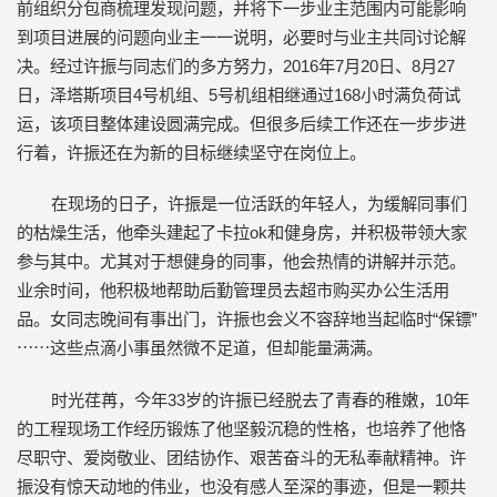
前组织分包商梳理发现问题，并将下一步业主范围内可能影响
到项目进展的问题向业主一一说明，必要时与业主共同讨论解
决。经过许振与同志们的多方努力，2016年7月20日、8月27
日，泽塔斯项目4号机组、5号机组相继通过168小时满负荷试
运，该项目整体建设圆满完成。但很多后续工作还在一步步进
行着，许振还在为新的目标继续坚守在岗位上。
在现场的日子，许振是一位活跃的年轻人，为缓解同事们
的枯燥生活，他牵头建起了卡拉ok和健身房，并积极带领大家
参与其中。尤其对于想健身的同事，他会热情的讲解并示范。
业余时间，他积极地帮助后勤管理员去超市购买办公生活用
品。女同志晚间有事出门，许振也会义不容辞地当起临时“保镖”
⋯⋯这些点滴小事虽然微不足道，但却能量满满。
时光荏苒，今年33岁的许振已经脱去了青春的稚嫩，10年
的工程现场工作经历锻炼了他坚毅沉稳的性格，也培养了他恪
尽职守、爱岗敬业、团结协作、艰苦奋斗的无私奉献精神。许
振没有惊天动地的伟业，也没有感人至深的事迹，但是一颗共