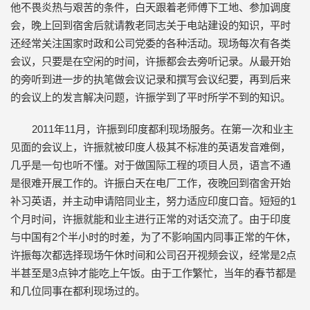
他不畏炎热与艰苦的条件，白天跟着老师傅下工地、参加调度
会，晚上回到宿舍后就请教老同志关于电站建设的知识，平时
还经常关注国家时政和公司党委的各种活动。现场每次有各类
会议，只要是在空闲的时间，许振都会去旁听记录。从最开始
的旁听到进一步的执笔做会议记录和撰写会议纪要，再到后来
的会议上的发言解决问题，许振学到了平时所学不到的知识。
2011年11月，许振到印度都利现场服务。在第一次和业主
见面的会议上，许振就被印度人极其不标准的英语发音难倒，
几乎是一句也听不懂。对于做国际工程的项目人员，语言不通
是很难开展工作的。许振白天在电厂工作，夜晚回到宿舍开始
补习英语，并主动申请陪同业主，努力适应印度口音。短短的1
个月时间，许振就能和业主进行正常的对话交流了。由于印度
与中国有2个半小时的时差，为了不影响国内同事正常的午休，
许振每次都选择现场午休时间和公司召开视频会议，经常是2点
半甚至是3点钟才能吃上午饭。由于工作繁忙，当年的春节都是
和几位同事在都利现场过的。