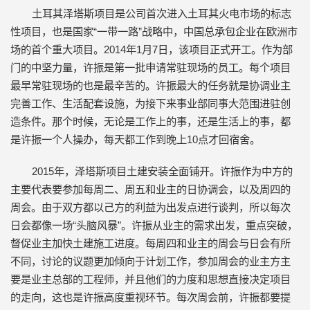
土耳其泽塔斯项目是公司首次进入土耳其火电市场的标志
性项目，也是国家“一带一路”战略中，中国总承包企业在欧洲市
场的首个重大项目。2014年1月7日，该项目正式开工。作为部
门的中坚力量，许振是第一批申请常驻现场的员工。每个项目
最早常驻现场的也是最辛苦的。许振最大的任务就是协调业主
完善工作、生活配套设施，为接下来事业部同事大范围进驻创
造条件。那个时候，无论是工作上的事，还是生活上的事，都
是许振一个人操办，每天都工作到晚上10点才回宿舍。
2015年，泽塔斯项目土建安装全面铺开。许振作为中方的
主要代表要参加每周二、周五和业主的日协调会，以及周四的
周会。由于双方都以己方的利益为出发点进行谈判，所以每次
日会都像一场“头脑风暴”。许振从业主的需求出发，重点突破，
督促业主加快土建施工进度。每周四和业主的周会与日会有所
不同，讨论的议题更加倾向于计划工作，参加周会的业主方主
要是业主总部的工程师，并且他们的力度和思想直接决定项目
的走向，这也是许振高度重视环节。每次周会前，许振都要提